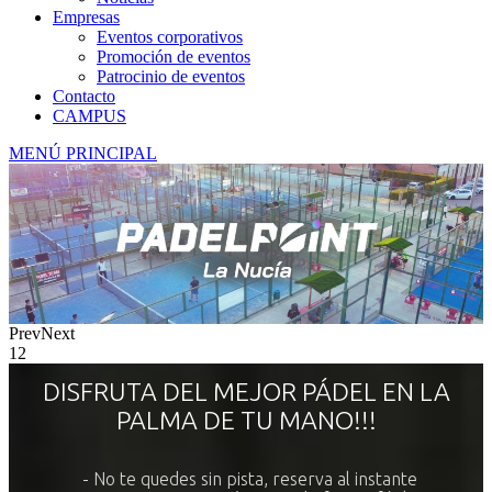
Empresas
Eventos corporativos
Promoción de eventos
Patrocinio de eventos
Contacto
CAMPUS
MENÚ PRINCIPAL
Prev
Next
1
2
DISFRUTA DEL MEJOR PÁDEL EN LA
PALMA DE TU MANO!!!
- No te quedes sin pista, reserva al instante