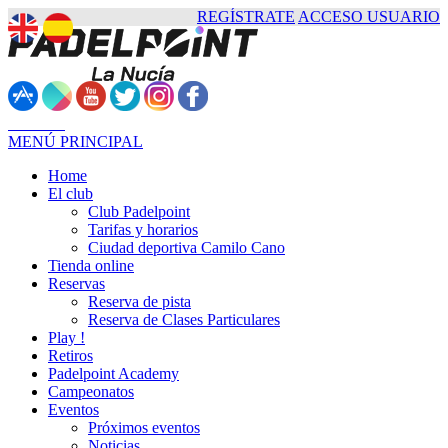
REGÍSTRATE
ACCESO USUARIO
Contacto
MENÚ PRINCIPAL
Home
El club
Club Padelpoint
Tarifas y horarios
Ciudad deportiva Camilo Cano
Tienda online
Reservas
Reserva de pista
Reserva de Clases Particulares
Play !
Retiros
Padelpoint Academy
Campeonatos
Eventos
Próximos eventos
Noticias